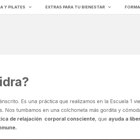
A Y PILATES
EXTRAS PARA TU BIENESTAR
FORMA
idra?
ánscrito. Es una práctica que realizamos en la Escuela 1 v
ios. Nos tumbamos en una colchoneta más gordita y cómoda
tica de relajación corporal consciente
, que
ayuda a libe
inmune.