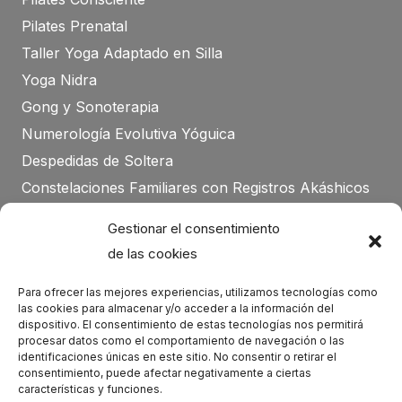
Pilates Prenatal
Taller Yoga Adaptado en Silla
Yoga Nidra
Gong y Sonoterapia
Numerología Evolutiva Yóguica
Despedidas de Soltera
Constelaciones Familiares con Registros Akáshicos
Seminarios y talleres de Bienestar para Centros
Gestionar el consentimiento
Educativos
de las cookies
Actividad de Bienestar para Empresas
Arte & Ocio
Para ofrecer las mejores experiencias, utilizamos tecnologías como
las cookies para almacenar y/o acceder a la información del
Formación Completa Pūrna Yoga Nidrā 100h
dispositivo. El consentimiento de estas tecnologías nos permitirá
Formación Hatha Yoga 200H
procesar datos como el comportamiento de navegación o las
identificaciones únicas en este sitio. No consentir o retirar el
consentimiento, puede afectar negativamente a ciertas
características y funciones.