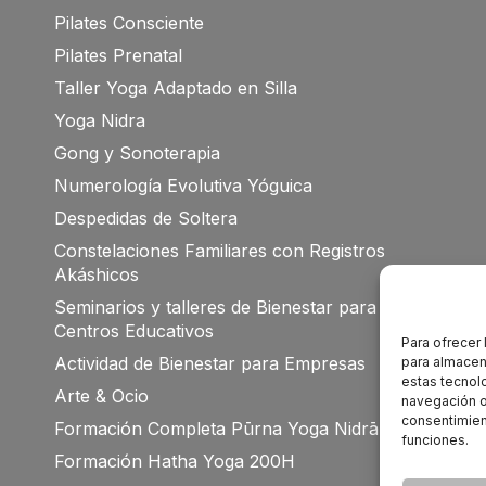
Pilates Consciente
Pilates Prenatal
Taller Yoga Adaptado en Silla
Yoga Nidra
Gong y Sonoterapia
Numerología Evolutiva Yóguica
Despedidas de Soltera
Constelaciones Familiares con Registros
Akáshicos
Seminarios y talleres de Bienestar para
Centros Educativos
Para ofrecer
Actividad de Bienestar para Empresas
para almacena
estas tecnol
Arte & Ocio
navegación o 
consentimient
Formación Completa Pūrna Yoga Nidrā 100h
funciones.
Formación Hatha Yoga 200H